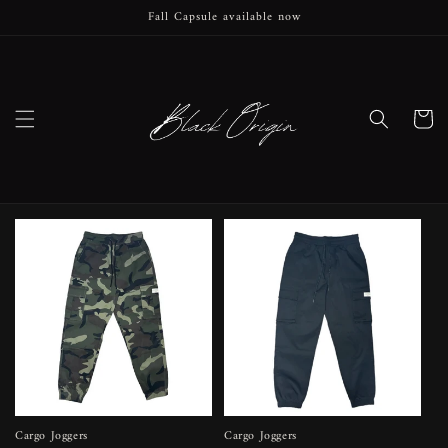
Ir
Fall Capsule available now
directamente
al contenido
Carrito
Cargo Joggers
Cargo Joggers